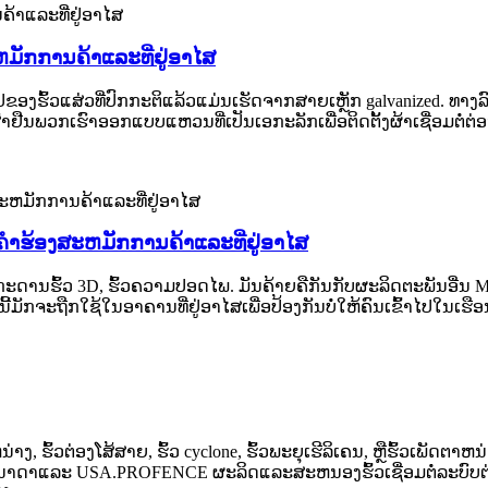
ຫມັກການຄ້າແລະທີ່ຢູ່ອາໄສ
ໄປຂອງຮົ້ວແສ່ວທີ່ປົກກະຕິແລ້ວແມ່ນເຮັດຈາກສາຍເຫຼັກ galvanized. ທາງລ
ລະເສົາຢືນພວກເຮົາອອກແບບແຫວນທີ່ເປັນເອກະລັກເພື່ອຕິດຕັ້ງຜ້າເຊື່ອມຕໍ່ຕ
ຄໍາຮ້ອງສະຫມັກການຄ້າແລະທີ່ຢູ່ອາໄສ
, ກະດານຮົ້ວ 3D, ຮົ້ວຄວາມປອດໄພ. ມັນຄ້າຍຄືກັນກັບຜະລິດຕະພັນອື່
ີ້ມັກຈະຖືກໃຊ້ໃນອາຄານທີ່ຢູ່ອາໄສເພື່ອປ້ອງກັນບໍ່ໃຫ້ຄົນເຂົ້າໄປໃນເຮືອນ
ຕາຫນ່າງ, ຮົ້ວຕ່ອງໂສ້ສາຍ, ຮົ້ວ cyclone, ຮົ້ວພະຍຸເຮີລິເຄນ, ຫຼືຮົ້ວເ
ປະເທດການາດາແລະ USA.PROFENCE ຜະລິດແລະສະຫນອງຮົ້ວເຊື່ອມຕໍ່ລະ