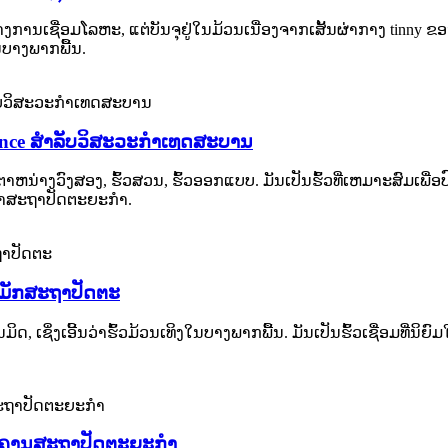
ການເຊື່ອມໂລຫະ, ແຕ່ບັນຈຸຢູ່ໃນມ້ວນເນື່ອງຈາກເສັ້ນຜ່າກາງ tinny ຂອ
ນບາງພາກພື້ນ.
ence ສໍາລັບວິສະວະກໍາເທດສະບານ
າຫນ່າງວົງສອງ, ຮົ້ວສວນ, ຮົ້ວອອກແບບ. ມັນເປັນຮົ້ວທີ່ເຫມາະສົມເພື່ອປົ
ໍາສະຖາປັດຕະຍະກໍາ.
ຫມັກສະຖາປັດຕະ
ິ່ງເອີ້ນວ່າຮົ້ວມ້ວນເທິງໃນບາງພາກພື້ນ. ມັນ​ເປັນ​ຮົ້ວ​ເຊື່ອມ​ທີ່​ນິ​ຍົມ​ໃນ​ມາ​ເລ
ບອາຄານສະຖາປັດຕະຍະກໍາ