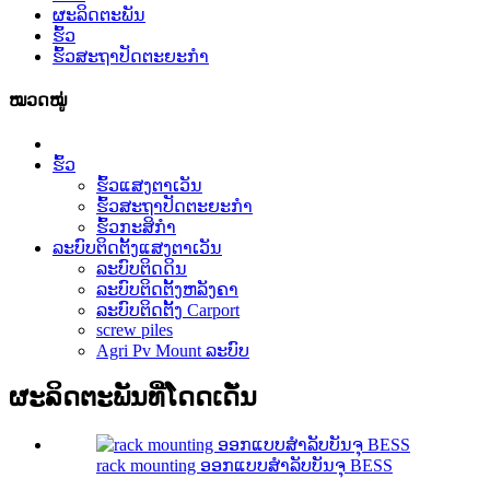
ຜະລິດຕະພັນ
ຮົ້ວ
ຮົ້ວສະຖາປັດຕະຍະກໍາ
ໝວດໝູ່
ຮົ້ວ
ຮົ້ວແສງຕາເວັນ
ຮົ້ວສະຖາປັດຕະຍະກໍາ
ຮົ້ວກະສິກໍາ
ລະບົບຕິດຕັ້ງແສງຕາເວັນ
ລະບົບຕິດດິນ
ລະບົບຕິດຕັ້ງຫລັງຄາ
ລະບົບຕິດຕັ້ງ Carport
screw piles
Agri Pv Mount ລະບົບ
ຜະລິດຕະພັນທີ່ໂດດເດັ່ນ
rack mounting ອອກແບບສໍາລັບບັນຈຸ BESS