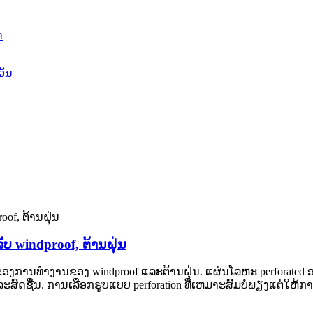
ບ windproof, ຕ້ານຝຸ່ນ
ສົງຂອງການທໍາງານຂອງ windproof ແລະຕ້ານຝຸ່ນ. ແຜ່ນໂລຫະ perforated
ົດຊື່ນ. ການເລືອກຮູບແບບ perforation ທີ່ເຫມາະສົມບໍ່ພຽງແຕ່ໃຫ້ກາ