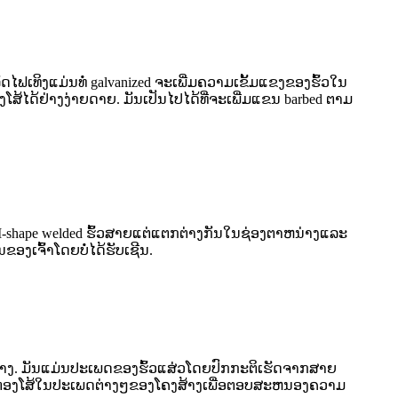
ົດໄຟເທິງແມ່ນທໍ່ galvanized ຈະເພີ່ມຄວາມເຂັ້ມແຂງຂອງຮົ້ວໃນ
່ອງໂສ້ໄດ້ຢ່າງງ່າຍດາຍ. ມັນເປັນໄປໄດ້ທີ່ຈະເພີ່ມແຂນ barbed ຕາມ
ນ M-shape welded ຮົ້ວສາຍແຕ່ແຕກຕ່າງກັນໃນຊ່ອງຕາຫນ່າງແລະ
ຂອງເຈົ້າໂດຍບໍ່ໄດ້ຮັບເຊີນ.
ພັດຕາຫນ່າງ. ມັນແມ່ນປະເພດຂອງຮົ້ວແສ່ວໂດຍປົກກະຕິເຮັດຈາກສາຍ
ບົບຕ່ອງໂສ້ໃນປະເພດຕ່າງໆຂອງໂຄງສ້າງເພື່ອຕອບສະຫນອງຄວາມ