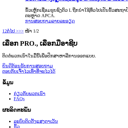
ຮົ້ວເຫຼັກເຊື່ອມຮູບຊົງຕົວ L ຖືກນໍາໃຊ້ທົ່ວໄປເປັນຮົ
ຕະຫຼາດ APCA.
ການສອບຖາມ
ລາຍລະອຽດ
1
2
ຕໍ່ໄປ >
>>
ໜ້າ 1/2
ເລືອກ PRO., ເລືອກມືອາຊີບ
ຕິດຕໍ່ພວກເຮົາໃນມື້ນີ້ເພື່ອປຶກສາຫາລືການອອກແບບ.
ຍິນດີຕ້ອນຮັບການສອບຖາມ
ຕອບກັບເຈົ້າໄວເທົ່າທີ່ຈະໄວໄດ້
ຂໍ້ມູນ
ກ່ຽວກັບພວກເຮົາ
FAQs
ຜະລິດຕະພັນ
ລະບົບຕິດຕັ້ງແສງຕາເວັນ
ຮົ້ວ