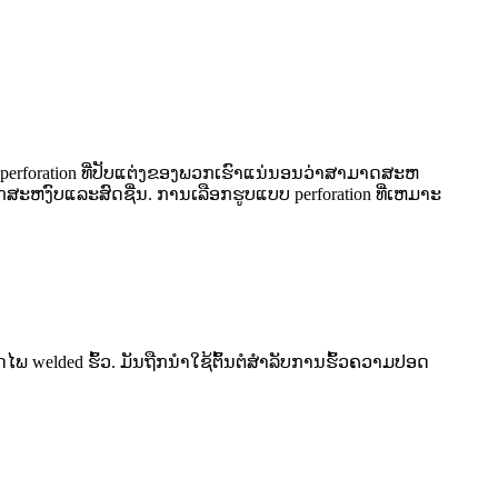
 perforation ທີ່​ປັບ​ແຕ່ງ​ຂອງ​ພວກ​ເຮົາ​ແນ່​ນອນ​ວ່າ​ສາ​ມາດ​ສະ​ຫ
ສຶກສະຫງົບແລະສົດຊື່ນ. ການເລືອກຮູບແບບ perforation ທີ່ເຫມາະ
 welded ຮົ້ວ. ມັນຖືກນໍາໃຊ້ຕົ້ນຕໍສໍາລັບການຮົ້ວຄວາມປອດ