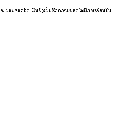
ຄ້າ, ບ່ອນຈອດລົດ. ມັນຍັງເປັນຮົ້ວຄວາມປອດໄພທີ່ຂາຍຮ້ອນໃນ