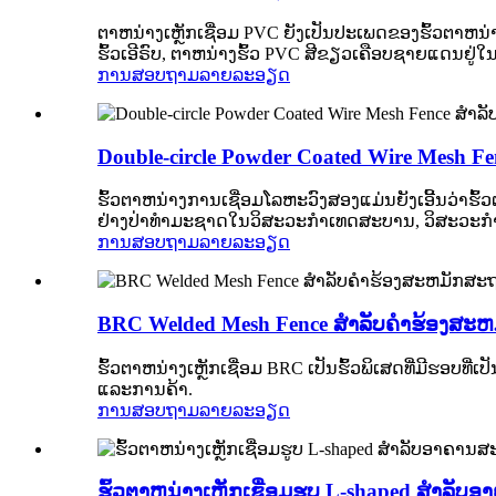
ຕາຫນ່າງເຫຼັກເຊື່ອມ PVC ຍັງເປັນປະເພດຂອງຮົ້ວຕາຫນ່າງ
ຮົ້ວເອີຣົບ, ຕາຫນ່າງຮົ້ວ PVC ສີຂຽວເຄືອບຊາຍແດນຢູ່ໃ
ການສອບຖາມ
ລາຍລະອຽດ
Double-circle Powder Coated Wire Mesh F
ຮົ້ວຕາຫນ່າງການເຊື່ອມໂລຫະວົງສອງແມ່ນຍັງເອີ້ນວ່າຮົ້ວຕ
ຢ່າງປ່າທໍາມະຊາດໃນວິສະວະກໍາເທດສະບານ, ວິສະວະກ
ການສອບຖາມ
ລາຍລະອຽດ
BRC Welded Mesh Fence ສໍາລັບຄໍາຮ້ອງສະ
ຮົ້ວຕາຫນ່າງເຫຼັກເຊື່ອມ BRC ເປັນຮົ້ວພິເສດທີ່ມີຮອບທີ່ເປັນມິດ, ເຊ
ແລະ​ການ​ຄ້າ​.
ການສອບຖາມ
ລາຍລະອຽດ
ຮົ້ວຕາຫນ່າງເຫຼັກເຊື່ອມຮູບ L-shaped ສໍາລັ