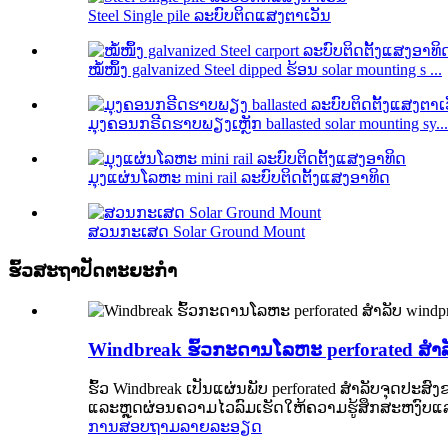
Steel Single pile ລະບົບຕິດແສງຕາເວັນ
ໝໍ້ໜຶ້ງ galvanized Steel dipped ຮ້ອນ solar mounting s ...
ມຸງຄອນກຣີດຮາບພຽງເຫຼັກ ballasted solar mounting sy...
ມຸງແຜ່ນໂລຫະ mini rail ລະບົບຕິດຕັ້ງແສງອາທິດ
ສວນກະເສດ Solar Ground Mount
ຮົ້ວສະຖາປັດຕະຍະກໍາ
Windbreak ຮົ້ວກະດານໂລຫະ perforated ສໍາລັ
ຮົ້ວ Windbreak ເປັນແຜ່ນພັບ perforated ສໍາລັບຈຸດປະ
ແລະຫຼຸດຜ່ອນຄວາມໄວລົມເຮັດໃຫ້ຄວາມຮູ້ສຶກສະຫງົບແລະສ
ການສອບຖາມ
ລາຍລະອຽດ