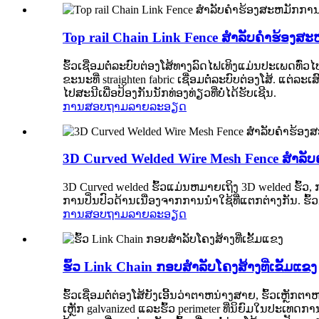
Top rail Chain Link Fence ສໍາລັບຄໍາຮ້ອງສະ
ຮົ້ວເຊື່ອມຕໍ່ລະບົບຕ່ອງໂສ້ທາງລົດໄຟເທິງແມ່ນປະເພດທົ່ວ
ຂະນະທີ່ straighten fabric ເຊື່ອມຕໍ່ລະບົບຕ່ອງໂສ້. ແຕ່
ໄປສະນີເພື່ອປ້ອງກັນນັກທ່ອງທ່ຽວທີ່ບໍ່ໄດ້ຮັບເຊີນ.
ການສອບຖາມ
ລາຍລະອຽດ
3D Curved Welded Wire Mesh Fence ສໍາລັບ
3D Curved welded ຮົ້ວແມ່ນຫມາຍເຖິງ 3D welded ຮົ້ວ
ການປິ່ນປົວດ້ານເນື່ອງຈາກການນໍາໃຊ້ທີ່ແຕກຕ່າງກັນ. ຮົ້ວນ
ການສອບຖາມ
ລາຍລະອຽດ
ຮົ້ວ Link Chain ກອບສໍາລັບໂຄງສ້າງທີ່ເຂັ້ມແຂງ
ຮົ້ວເຊື່ອມຕໍ່ຕ່ອງໂສ້ຍັງເອີ້ນວ່າຕາຫນ່າງສາຍ, ຮົ້ວເຫຼັກ
ເຫຼັກ galvanized ແລະຮົ້ວ perimeter ທີ່ນິຍົມໃນ