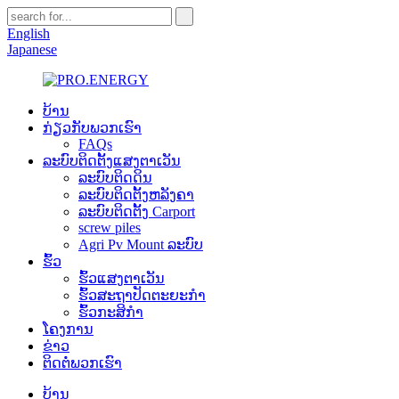
English
Japanese
ບ້ານ
ກ່ຽວກັບພວກເຮົາ
FAQs
ລະບົບຕິດຕັ້ງແສງຕາເວັນ
ລະບົບຕິດດິນ
ລະບົບຕິດຕັ້ງຫລັງຄາ
ລະບົບຕິດຕັ້ງ Carport
screw piles
Agri Pv Mount ລະບົບ
ຮົ້ວ
ຮົ້ວແສງຕາເວັນ
ຮົ້ວສະຖາປັດຕະຍະກໍາ
ຮົ້ວກະສິກໍາ
ໂຄງການ
ຂ່າວ
ຕິດຕໍ່ພວກເຮົາ
ບ້ານ