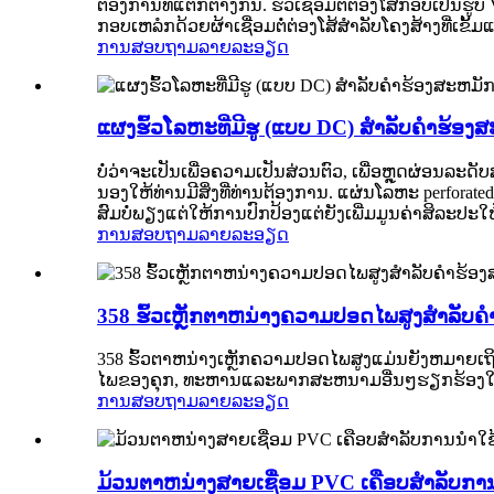
ຕ້ອງການທີ່ແຕກຕ່າງກັນ. ຮົ້ວເຊື່ອມຕໍ່ຕ່ອງໂສ້ກອບເປັນຮູບ
ກອບເຫລໍກດ້ວຍຜ້າເຊື່ອມຕໍ່ຕ່ອງໂສ້ສໍາລັບໂຄງສ້າງທີ່ເຂັ້ມ
ການສອບຖາມ
ລາຍລະອຽດ
ແຜງຮົ້ວໂລຫະທີ່ມີຮູ (ແບບ DC) ສໍາລັບຄໍາຮ້
ບໍ່​ວ່າ​ຈະ​ເປັນ​ເພື່ອ​ຄວາມ​ເປັນ​ສ່ວນ​ຕົວ, ເພື່ອ​ຫຼຸດ​ຜ່ອນ​
ນອງ​ໃຫ້​ທ່ານ​ມີ​ສິ່ງ​ທີ່​ທ່ານ​ຕ້ອງ​ການ. ແຜ່ນໂລຫະ p
ສົມບໍ່ພຽງແຕ່ໃຫ້ການປົກປ້ອງແຕ່ຍັງເພີ່ມມູນຄ່າສິລະປະໃ
ການສອບຖາມ
ລາຍລະອຽດ
358 ຮົ້ວເຫຼັກຕາຫນ່າງຄວາມປອດໄພສູງສໍາລັບຄ
358 ຮົ້ວຕາຫນ່າງເຫຼັກຄວາມປອດໄພສູງແມ່ນຍັງຫມາຍເຖິງ 
ໄພຂອງຄຸກ, ທະຫານແລະພາກສະຫນາມອື່ນໆຮຽກຮ້ອງໃຫ້
ການສອບຖາມ
ລາຍລະອຽດ
ມ້ວນຕາຫນ່າງສາຍເຊື່ອມ PVC ເຄືອບສໍາລັບກາ