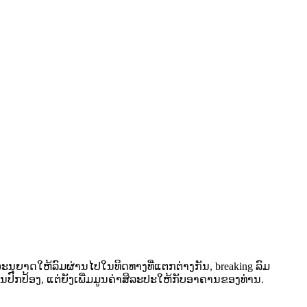
 ອະນຸຍາດໃຫ້ລົມຜ່ານໄປໃນທິດທາງທີ່ແຕກຕ່າງກັນ, breaking ລົມ
ນປົກປ້ອງ, ແຕ່ຍັງເພີ່ມມູນຄ່າສິລະປະໃຫ້ກັບອາຄານຂອງທ່ານ.