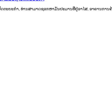
້ວສະຖາປັດຕະຍະກໍາ, ທ່ານສາມາດຊອກຫາມັນປະມານທີ່ຢູ່ອາໄສ, ອາຄານການ