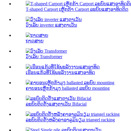
T-shaped Carport ເຫຼັກກ້າ Carport ລະບົບແສງອາທິດຕິດ
ວົງເລັບ inverter ແສງຕາເວັນ
ຖາດສາຍ
ວົງເລັບ Transformer
ເຮືອນແກ້ວທີ່ໃຊ້ພະລັງງານແສງອາທິດ
ຄາບອນເຫຼັກກ້າມຸງ ballasted ລະບົບ mounting
ລະບົບຕິດຕັ້ງແສງຕາເວັນ Bifacial
ລະບົບຕິດຕັ້ງຫລັງຄາອາລູມິນຽມ triangel racking