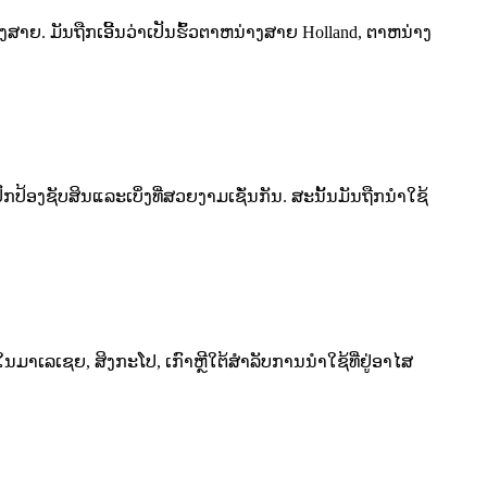
ງສາຍ. ມັນຖືກເອີ້ນວ່າເປັນຮົ້ວຕາຫນ່າງສາຍ Holland, ຕາຫນ່າງ
ກປ້ອງຊັບສິນແລະເບິ່ງທີ່ສວຍງາມເຊັ່ນກັນ. ສະນັ້ນມັນຖືກນໍາໃຊ້
​ເຊຍ​, ສິງ​ກະ​ໂປ​, ເກົາ​ຫຼີ​ໃຕ້​ສໍາ​ລັບ​ການ​ນໍາ​ໃຊ້​ທີ່​ຢູ່​ອາ​ໄສ​