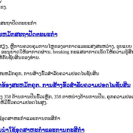
 V
ແຂງ.
ອງສະຫມັກສະຖາປັດຕະຍະກໍາ
ລະ​ດັບ​ສຽງ, ຫຼື​ການ​ຄວບ​ຄຸມ​ການ​ໄຫຼ​ຂອງ​ອາ​ກາດ​ແລະ​ແສງ​ສະ​ຫວ່າງ, ຮູບ​ແບບ
erforated ອະນຸຍາດໃຫ້ອາກາດຜ່ານ, breaking ກະແສອາກາດເຮັດໃຫ້ຄວາມຮູ້
ຫ້ກັບຊັບສິນຂອງທ່ານ.
ໍາຮ້ອງສະຫມັກຄຸກ, ການສ້າງຮົ້ວສໍາລັບຄວາມປອດໄພຊັບສິນ
358 ຕ້ານການປີນຮົ້ວເຫຼັກ, 358 ຕາຫນ່າງຕ້ານການປີນ, ຄຸກຄວາມປອດໄພ
ມີຮົ້ວຄວາມປອດໄພສູງ.
ນນໍາໃຊ້ອຸດສາຫະກໍາແລະການກະສິກໍາ